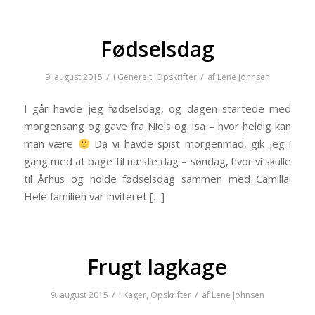
Fødselsdag
/
/
9. august 2015
i
Generelt
,
Opskrifter
af
Lene Johnsen
I går havde jeg fødselsdag, og dagen startede med
morgensang og gave fra Niels og Isa – hvor heldig kan
man være
Da vi havde spist morgenmad, gik jeg i
gang med at bage til næste dag – søndag, hvor vi skulle
til Århus og holde fødselsdag sammen med Camilla.
Hele familien var inviteret […]
Frugt lagkage
/
/
9. august 2015
i
Kager
,
Opskrifter
af
Lene Johnsen