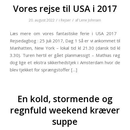
Vores rejse til USA i 2017
/
/
20. august 2022
i
Rejser
af
Lene Johnsen
Læs mere om vores fantastiske ferie i USA 2017
Rejsedagbog : 25 Juli 2017, Dag 1 Så er vi ankommet til
Manhatten, New York – lokal tid kl 21.30 (dansk tid kl
3.30). Turen hertil er gået planmæssigt – Mathias røg
dog lige et ekstra sikkerhedstjek i Amsterdam hvor de
blev tjekket for sprængstoffer […]
En kold, stormende og
regnfuld weekend kræver
suppe