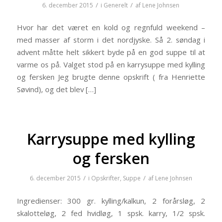
/
/
6. december 2015
i
Generelt
af
Lene Johnsen
Hvor har det været en kold og regnfuld weekend –
med masser af storm i det nordjyske. Så 2. søndag i
advent måtte helt sikkert byde på en god suppe til at
varme os på. Valget stod på en karrysuppe med kylling
og fersken Jeg brugte denne opskrift ( fra Henriette
Søvind), og det blev […]
Karrysuppe med kylling
og fersken
/
/
6. december 2015
i
Opskrifter
,
Suppe
af
Lene Johnsen
Ingredienser: 300 gr. kylling/kalkun, 2 forårsløg, 2
skalotteløg, 2 fed hvidløg, 1 spsk. karry, 1/2 spsk.