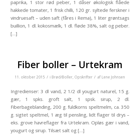
paprika, 1 stor rød peber, 1 dåser økologisk flåede
hakkede tomater, 1 frisk chilli, 120 gr. syltede ferskner i
vindruesaft – uden saft (fåres i Rema), 1 liter grøntsags
buillion, 1 dl. kokosmælk, 1 dl. fløde 38%, salt og peber.
[…]
Fiber boller – Urtekram
/
/
11. oktober 2015
i
Brød/Boller
,
Opskrifter
af
Lene Johnsen
Ingredienser: 3 dl vand, 2 1/2 dl yougurt naturel, 15 g.
gær, 1 spks. groft salt, 1 spsk. sirup, 2 dl.
Fiberbageblanding, 200 g. fuldkorns speltmelm, ca. 350
g. sigtet speltmel, 1 æg til pensling, lidt flager til drys –
eks. grove havreflager fra Urtekram. Opløs gær i vand,
yougurt og sirup. Tilsæt salt og […]