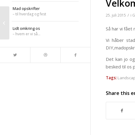
Velkom
Mad opskrifter
– til hverdag og fest
/
25. juli 2015
i
G
Vi har fået nyt familie
medlem
Lidt omkring os
Så har vi fåe
– hvem er vi så…
Vi håber stad
DIY,madopskrif
Det kan jo og
besked til os 
Tags:
Landsca
Share this e