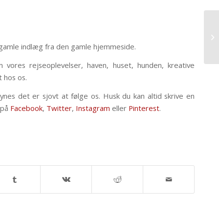
e gamle indlæg fra den gamle hjemmeside.
om vores rejseoplevelser, haven, huset, hunden, kreative
 hos os.
synes det er sjovt at følge os. Husk
du kan altid skrive en
å på
Facebook
,
Twitter
,
Instagram
eller
Pinterest
.