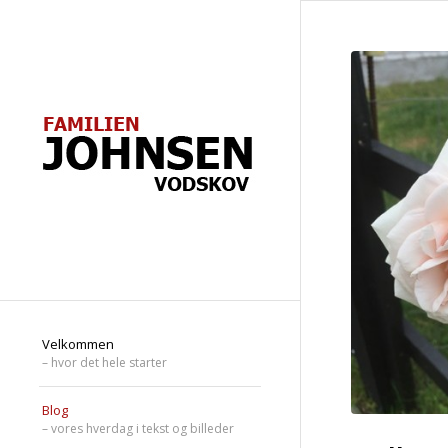
Velkommen
– hvor det hele starter
Blog
– vores hverdag i tekst og billeder