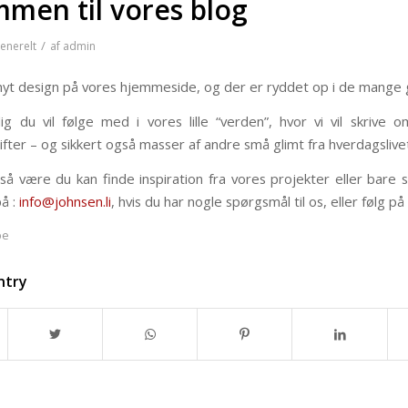
men til vores blog
/
enerelt
af
admin
t nyt design på vores hjemmeside, og der er ryddet op i de mang
ig du vil følge med i vores lille “verden”, hvor vi vil skrive 
ter – og sikkert også masser af andre små glimt fra hverdagslivet
så være du kan finde inspiration fra vores projekter eller bare 
på :
info@johnsen.li
, hvis du har nogle spørgsmål til os, eller følg p
pe
ntry