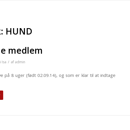
R:
HUND
lie medlem
/
i
Isa
af
admin
e på 8 uger (født 02.09.14), og som er klar til at indtage
r