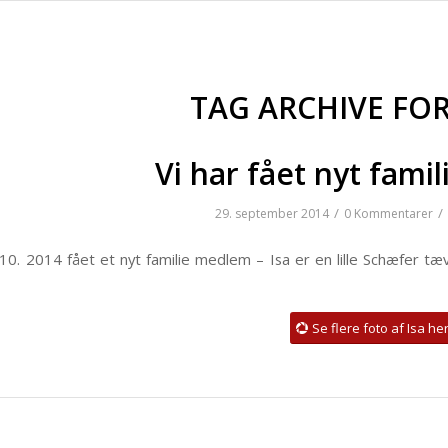
TAG ARCHIVE FO
Vi har fået nyt fami
/
/
29. september 2014
0 Kommentarer
10. 2014 fået et nyt familie medlem – Isa er en lille Schæfer tæv
Se flere foto af Isa he