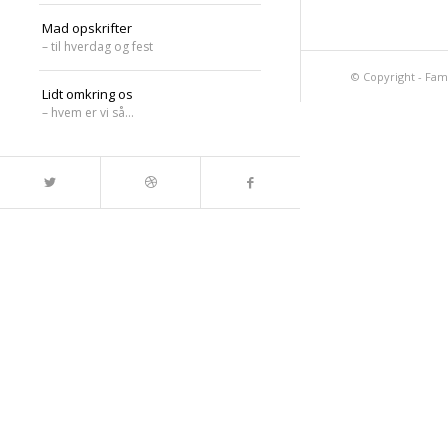
Mad opskrifter
– til hverdag og fest
© Copyright -
Fam
Lidt omkring os
– hvem er vi så…