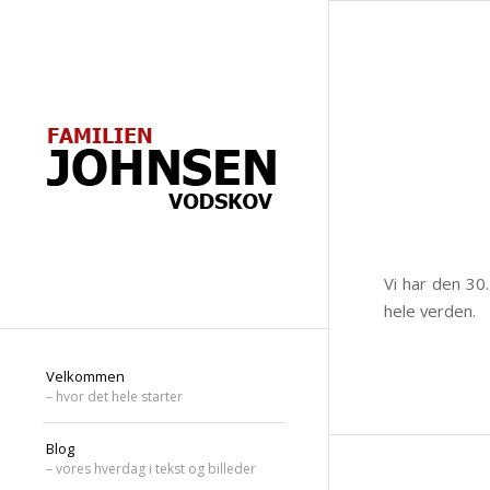
Vi har den 30.
hele verden.
Velkommen
– hvor det hele starter
Blog
– vores hverdag i tekst og billeder