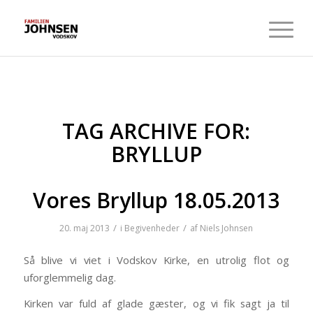
TAG ARCHIVE FOR:
BRYLLUP
Vores Bryllup 18.05.2013
/
/
20. maj 2013
i
Begivenheder
af
Niels Johnsen
Så blive vi viet i Vodskov Kirke, en utrolig flot og
uforglemmelig dag.
Kirken var fuld af glade gæster, og vi fik sagt ja til